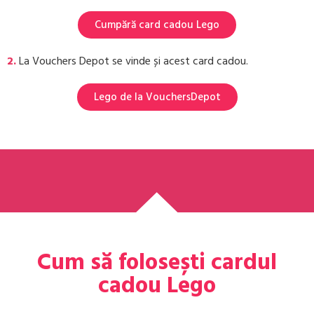
Cumpără card cadou Lego
2.
La Vouchers Depot se vinde și acest card cadou.
Lego de la VouchersDepot
Cum să folosești cardul
cadou Lego