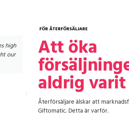
FÖR ÅTERFÖRSÄLJARE
Att öka
es high
Giftomatic is able to target hi
ht our
shoppers. Wehkamp makes use o
försäljning
positions and they return ama
aldrig varit
Återförsäljare älskar att marknads
Giftomatic. Detta är varför.
Boaz de Feijter