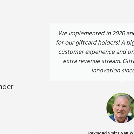
rd holders
We implemented in 2020 and 
Gift card.
for our giftcard holders! A bi
 and brings
customer experience and on 
 level.
extra revenue stream. Gift
innovation since
nder
Raymond Smits-van W