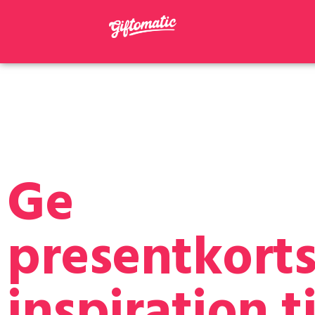
Ge
presentkort
inspiration ti