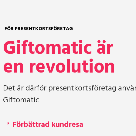
FÖR PRESENTKORTSFÖRETAG
Since we are using Giftomatic, our ca
Giftomatic är
are even more satisfied with the Your
Giftomatic is continuously innovating
en revolution
our redemption process to the next
Det är därför presentkortsföretag anvä
Giftomatic
Förbättrad kundresa
Toon van Dooijeweerd
Owner YourGift