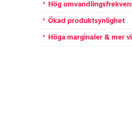
Affiliate marketing Wehk
Hög omvandlingsfrekven
Ökad produktsynlighet
Höga marginaler & mer vi