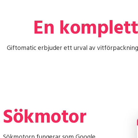
En komplett
Giftomatic erbjuder ett urval av vitförpacknin
Sökmotor
Sökmotorn fungerar som Google