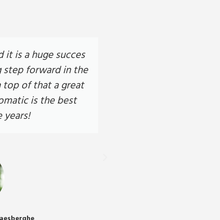
it is a huge succes
Since we are using
g step forward in the
are even more sati
top of that a great
Giftomatic is conti
omatic is the best
our redemption 
 years!
Toon
O
aesberghe