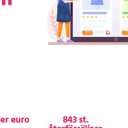
der euro
843 st.