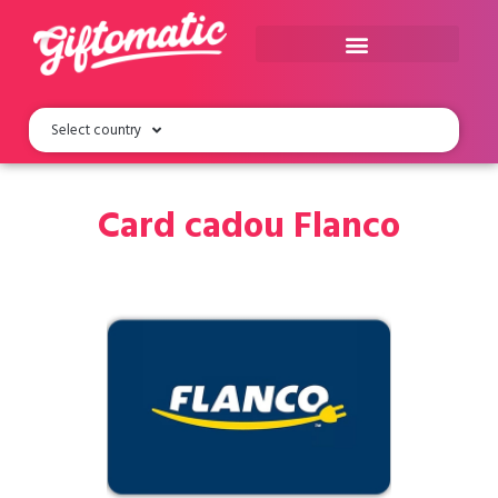
Carduri cadou România
Select country
Card cadou Flanco