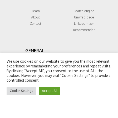
Team
Search engine
About
Unwrap page
Contact
Linkoptimizer
Recommender
GENERAL
We use cookies on our website to give you the most relevant
Privacy policy
experience by remembering your preferences and repeat visits.
Terms & conditions
By clicking “Accept All”, you consent to the use of ALL the
cookies. However, you may visit "Cookie Settings" to provide a
controlled consent.
Cookie Settings
Accept All
© 2021 Giftomatic - All rights reserved