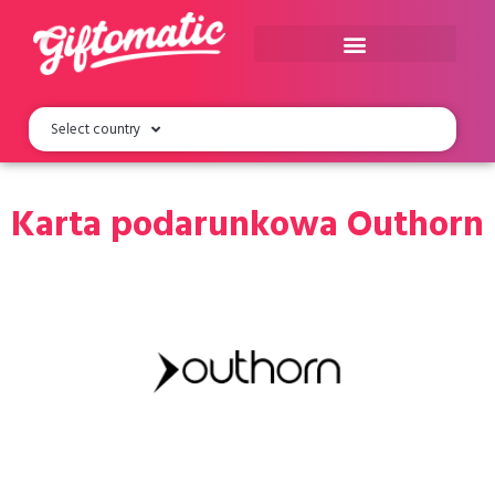
Select country
Karta podarunkowa Outhorn