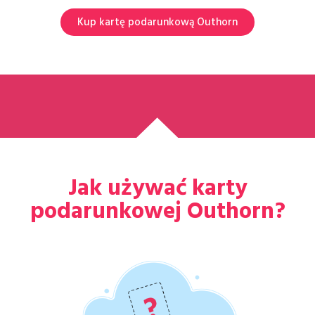
Kup kartę podarunkową Outhorn
Jak używać karty
podarunkowej Outhorn?